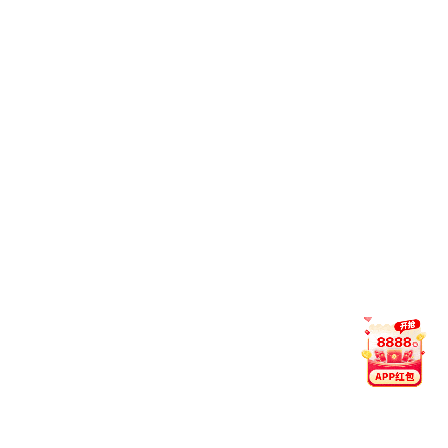
坚实基础。
此外，教练团队在战术安排上的灵活性也需提升。目
前使用的战术体系显然不能适应当前联赛环境，需要
根据不同对手及时调整策略。同时，加强与球员之间
沟通，让他们充分了解战术意图，也是至关重要的一
环。只有当全队上下形成合力时，才能真正实现成绩
上的突破。
管理层还应加强与外界交流，引入先进理念和经验，
与其他成功俱乐部进行学习借鉴，以求不断提升自身
水平。这不仅有助于推动内部改革，也为未来赢得更
多支持奠定基础，让津门虎走向更光辉的发展道路。
4、未来发展方向展望